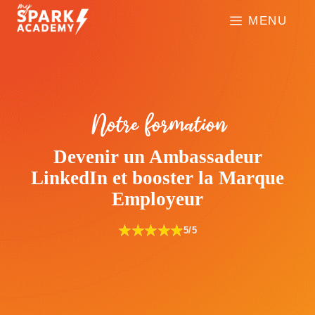
Aller
MENU
au
contenu
Notre formation
Devenir un Ambassadeur
LinkedIn et booster la Marque
Employeur
★★★★★
★★★★★
5/5