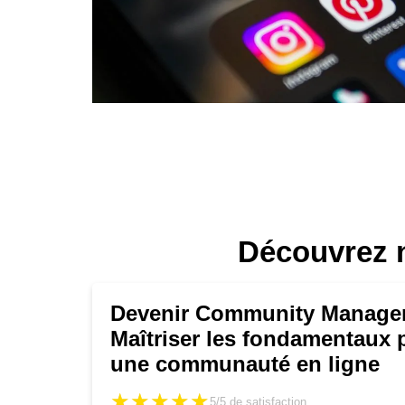
Découvrez n
Devenir Community Manager
Maîtriser les fondamentaux 
une communauté en ligne
★★★★★
★★★★★
5/5
de satisfaction