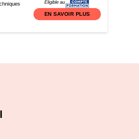
Eligible au
echniques
EN SAVOIR PLUS
l