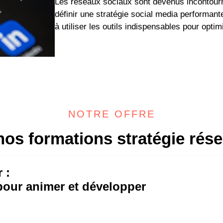
Les réseaux sociaux sont devenus incontourn
définir une stratégie social media performan
à utiliser les outils indispensables pour opti
NOTRE OFFRE
os formations stratégie rés
 :
pour animer et développer