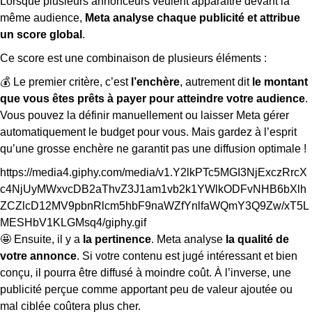
Lorsque plusieurs annonceurs veulent apparaître devant la
même audience,
Meta analyse chaque publicité et attribue
un score global
.
Ce score est une combinaison de plusieurs éléments :
💰 Le premier critère, c’est
l’enchère
, autrement dit
le montant
que vous êtes prêts à payer pour atteindre votre audience
.
Vous pouvez la définir manuellement ou laisser Meta gérer
automatiquement le budget pour vous. Mais gardez à l’esprit
qu’une grosse enchère ne garantit pas une diffusion optimale !
https://media4.giphy.com/media/v1.Y2lkPTc5MGI3NjExczRrcX
c4NjUyMWxvcDB2aThvZ3J1am1vb2k1YWlkODFvNHB6bXlh
ZCZlcD12MV9pbnRlcm5hbF9naWZfYnlfaWQmY3Q9Zw/xT5L
MESHbV1KLGMsq4/giphy.gif
🤩 Ensuite, il y a
la pertinence
. Meta analyse
la qualité de
votre annonce
. Si votre contenu est jugé intéressant et bien
conçu, il pourra être diffusé à moindre coût. À l’inverse, une
publicité perçue comme apportant peu de valeur ajoutée ou
mal ciblée coûtera plus cher.