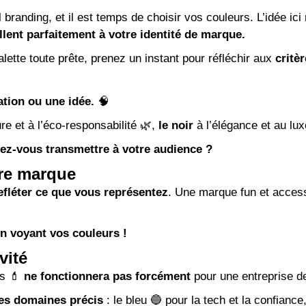
l branding
, et il est temps de choisir vos couleurs. L’idée ic
llent parfaitement à votre identité de marque.
lette toute prête, prenez un instant pour réfléchir aux
critè
tion ou une idée.
🧠
re et à l’éco-responsabilité 🌿,
le noir
à l’élégance et au lu
lez-vous transmettre à votre audience ?
tre marque
refléter ce que vous représentez
. Une marque fun et access
.
en voyant vos couleurs !
vité
s 💄
ne fonctionnera pas forcément
pour une entreprise de
es domaines précis
: le bleu 🔵 pour la tech et la confiance,