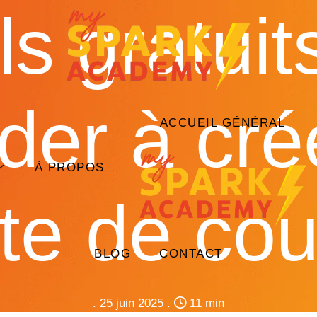
ls gratui
der à cré
ACCUEIL GÉNÉRAL
À PROPOS
tte de cou
BLOG
CONTACT
.
25 juin 2025
.
11 min