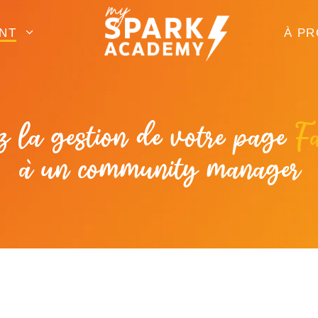
NT
À P
z la gestion de votre page
Fa
à un community manager